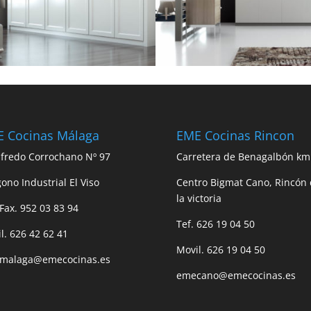
 Cocinas Málaga
EME Cocinas Rincon
lfredo Corrochano Nº 97
Carretera de Benagalbón km
gono Industrial El Viso
Centro Bigmat Cano, Rincón
la victoria
 Fax. 952 03 83 94
Tef. 626 19 04 50
l. 626 42 62 41
Movil. 626 19 04 50
malaga@emecocinas.es
emecano@emecocinas.es