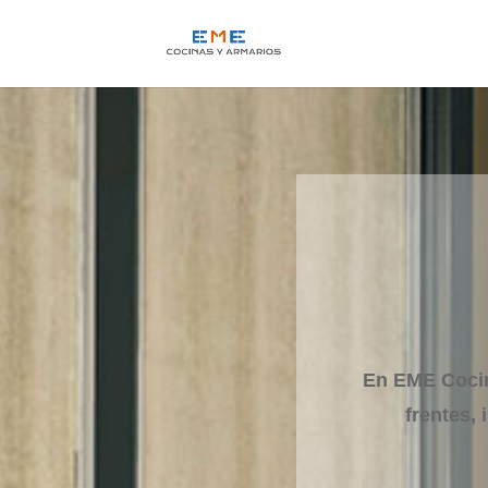
En EME Cocin
frentes,