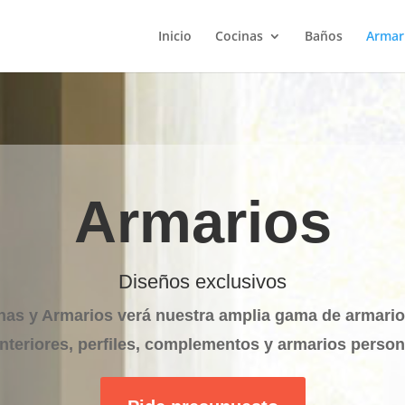
Inicio
Cocinas
Baños
Armar
Armarios
Diseños exclusivos
as y Armarios verá nuestra amplia gama de armarios
 interiores, perfiles, complementos y armarios person