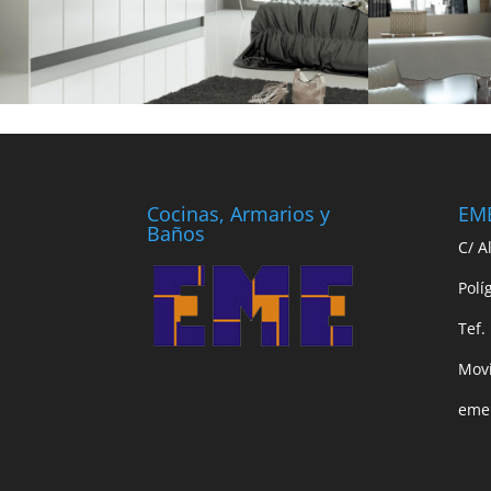
Cocinas, Armarios y
EME
Baños
C/ A
Polí
Tef.
Movi
eme