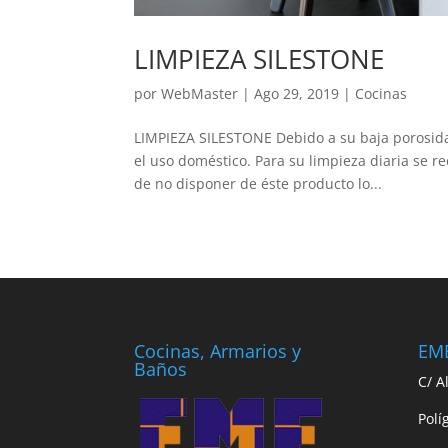
LIMPIEZA SILESTONE
por
WebMaster
|
Ago 29, 2019
|
Cocinas
LIMPIEZA SILESTONE Debido a su baja porosida
el uso doméstico. Para su limpieza diaria se r
de no disponer de éste producto lo...
Cocinas, Armarios y
EME
Baños
C/ A
Polí