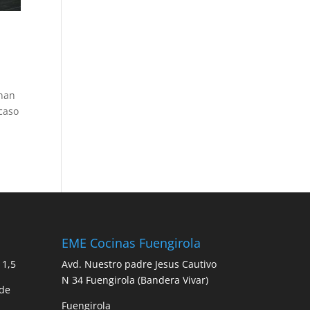
onan
 caso
EME Cocinas Fuengirola
 1,5
Avd. Nuestro padre Jesus Cautivo
N 34 Fuengirola (Bandera Vivar)
 de
Fuengirola