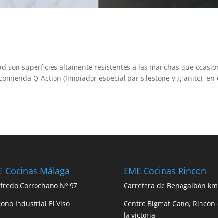
d son superficies altamente resistentes a las manchas que ocasi
ecomienda Q-Action (limpiador especial par silestone y granito), en
 Cocinas Málaga
EME Cocinas Rincon
lfredo Corrochano Nº 97
Carretera de Benagalbón km
gono Industrial El Viso
Centro Bigmat Cano, Rincón
la victoria